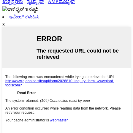
ಉತ್ಪನ್ನಗಳು
-
ಸೈಟ್ಮ್ಯಾಪ್
-
AMP ಮೊಬೈಲ್
ಇಮೇಲ್ ಕಳುಹಿಸಿ
x